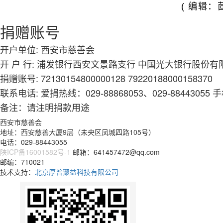
( 编辑：
捐赠账号
开户单位:
西安市慈善会
开 户 行:
浦发银行西安文景路支行 中国光大银行股份有
捐赠账号:
72130154800000128 79220188000158370
联系电话:
爱捐热线：029-88868053、029-88443055 手
备注：请注明捐款用途
西安市慈善会
地址：西安慈善大厦9层（未央区凤城四路105号）
电话：029-88443055
陕ICP备16001582号-1
邮箱：641457472@qq.com
邮编：710021
技术支持：
北京厚普聚益科技有限公司